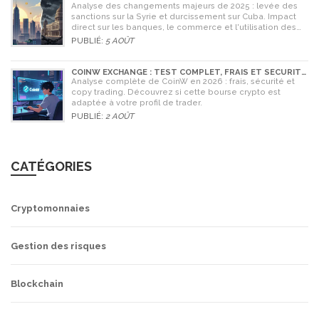
CUBA : L'IMPACT MAJEUR DE 2025
Analyse des changements majeurs de 2025 : levée des
sanctions sur la Syrie et durcissement sur Cuba. Impact
direct sur les banques, le commerce et l'utilisation des
cryptomonnaies comme Bitcoin.
PUBLIÉ:
5 AOÛT
COINW EXCHANGE : TEST COMPLET, FRAIS ET SÉCURITÉ
EN 2026
Analyse complète de CoinW en 2026 : frais, sécurité et
copy trading. Découvrez si cette bourse crypto est
adaptée à votre profil de trader.
PUBLIÉ:
2 AOÛT
CATÉGORIES
Cryptomonnaies
Gestion des risques
Blockchain