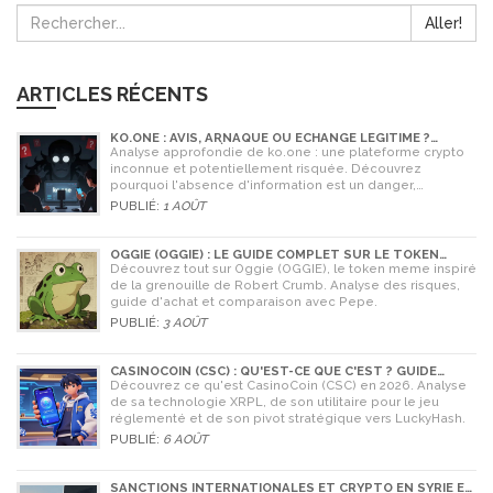
Aller!
ARTICLES RÉCENTS
KO.ONE : AVIS, ARNAQUE OU ÉCHANGE LÉGITIME ?
ANALYSE COMPLÈTE
Analyse approfondie de ko.one : une plateforme crypto
inconnue et potentiellement risquée. Découvrez
pourquoi l'absence d'information est un danger,
comparez avec Coinone et apprenez à vérifier la sécurité
PUBLIÉ:
1 AOÛT
de tout échange.
OGGIE (OGGIE) : LE GUIDE COMPLET SUR LE TOKEN
MEME DE LA GRENOUILLE
Découvrez tout sur Oggie (OGGIE), le token meme inspiré
de la grenouille de Robert Crumb. Analyse des risques,
guide d'achat et comparaison avec Pepe.
PUBLIÉ:
3 AOÛT
CASINOCOIN (CSC) : QU'EST-CE QUE C'EST ? GUIDE
COMPLET, TOKENOMICS ET AVENIR EN 2026
Découvrez ce qu'est CasinoCoin (CSC) en 2026. Analyse
de sa technologie XRPL, de son utilitaire pour le jeu
réglementé et de son pivot stratégique vers LuckyHash.
PUBLIÉ:
6 AOÛT
SANCTIONS INTERNATIONALES ET CRYPTO EN SYRIE ET