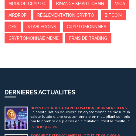
AIRDROP CRYPTO
BINANCE SMART CHAIN
MICA
AIRDROP
RÉGLEMENTATION CRYPTO
BITCOIN
DEX
STABLECOINS
CRYPTOMONNAIES
CRYPTOMONNAIE MEME
FRAIS DE TRADING
DERNIÈRES ACTUALITÉS
QU'EST-CE QUE LA CAPITALISATION BOURSIÈRE DANS
LES CRYPTOMONNAIES ?
La capitalisation boursière en cryptomonnaies mesure la
valeur totale d'une cryptomonnaie en multipliant son prix
par le nombre de pièces en circulation. C'est le meilleur
indicateur pour comparer les projets, évaluer les risques
PUBLIÉ:
9 FÉVR.
et construire un portefeuille solide.
TOKENBOT (TKB/CLANKER) : TOUT CE QUE VOUS