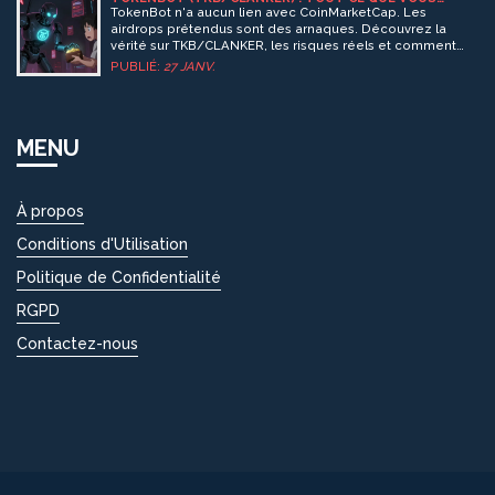
DEVEZ SAVOIR SUR L'AIRDROP ET LES VRAIS RISQUES
TokenBot n'a aucun lien avec CoinMarketCap. Les
airdrops prétendus sont des arnaques. Découvrez la
vérité sur TKB/CLANKER, les risques réels et comment
éviter de perdre votre argent en 2026.
PUBLIÉ:
27 JANV.
MENU
À propos
Conditions d'Utilisation
Politique de Confidentialité
RGPD
Contactez-nous