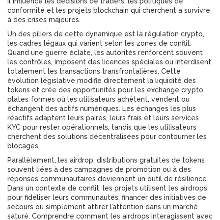
il influence les décisions de traders, les politiques de
conformité et les projets blockchain qui cherchent à survivre
à des crises majeures.
Un des piliers de cette dynamique est la
régulation crypto
,
les cadres légaux qui varient selon les zones de conflit
.
Quand une guerre éclate, les autorités renforcent souvent
les contrôles, imposent des licences spéciales ou interdisent
totalement les transactions transfrontalières. Cette
évolution législative modifie directement la liquidité des
tokens et crée des opportunités pour les
exchange crypto
,
plates‑formes où les utilisateurs achètent, vendent ou
échangent des actifs numériques
. Les échanges les plus
réactifs adaptent leurs paires, leurs frais et leurs services
KYC pour rester opérationnels, tandis que les utilisateurs
cherchent des solutions décentralisées pour contourner les
blocages.
Parallèlement, les
airdrop
,
distributions gratuites de tokens
souvent liées à des campagnes de promotion ou à des
réponses communautaires
deviennent un outil de résilience.
Dans un contexte de conflit, les projets utilisent les airdrops
pour fidéliser leurs communautés, financer des initiatives de
secours ou simplement attirer l’attention dans un marché
saturé. Comprendre comment les airdrops interagissent avec