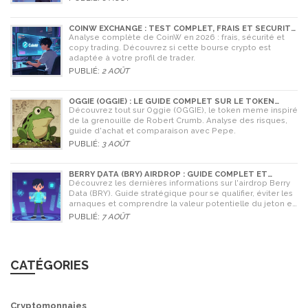
COINW EXCHANGE : TEST COMPLET, FRAIS ET SÉCURITÉ
EN 2026
Analyse complète de CoinW en 2026 : frais, sécurité et
copy trading. Découvrez si cette bourse crypto est
adaptée à votre profil de trader.
PUBLIÉ:
2 AOÛT
OGGIE (OGGIE) : LE GUIDE COMPLET SUR LE TOKEN
MEME DE LA GRENOUILLE
Découvrez tout sur Oggie (OGGIE), le token meme inspiré
de la grenouille de Robert Crumb. Analyse des risques,
guide d'achat et comparaison avec Pepe.
PUBLIÉ:
3 AOÛT
BERRY DATA (BRY) AIRDROP : GUIDE COMPLET ET
STRATÉGIES POUR NE RIEN RATER
Découvrez les dernières informations sur l'airdrop Berry
Data (BRY). Guide stratégique pour se qualifier, éviter les
arnaques et comprendre la valeur potentielle du jeton en
2026.
PUBLIÉ:
7 AOÛT
CATÉGORIES
Cryptomonnaies