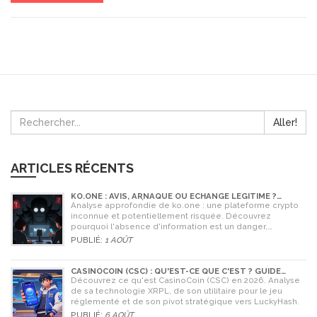
Aller!
ARTICLES RÉCENTS
KO.ONE : AVIS, ARNAQUE OU ÉCHANGE LÉGITIME ?
ANALYSE COMPLÈTE
Analyse approfondie de ko.one : une plateforme crypto
inconnue et potentiellement risquée. Découvrez
pourquoi l'absence d'information est un danger,
comparez avec Coinone et apprenez à vérifier la sécurité
PUBLIÉ:
1 AOÛT
de tout échange.
CASINOCOIN (CSC) : QU'EST-CE QUE C'EST ? GUIDE
COMPLET, TOKENOMICS ET AVENIR EN 2026
Découvrez ce qu'est CasinoCoin (CSC) en 2026. Analyse
de sa technologie XRPL, de son utilitaire pour le jeu
réglementé et de son pivot stratégique vers LuckyHash.
PUBLIÉ:
6 AOÛT