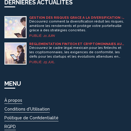
DERNIÈRES ACTUALITÉS
GESTION DES RISQUES GRÂCE À LA DIVERSIFICATION :
GUIDE COMPLET
Découvrez comment la diversification réduit les risques,
améliore les rendements et protège votre portefeuille
grâce à des stratégies concrètes.
PUBLIÉ:
21 JUIN
RÉGLEMENTATION FINTECH ET CRYPTOMONNAIES AU
MEXIQUE: GUIDE COMPLET 2025
Découvrez le cadre légal mexicain pour les fintechs et
les cryptomonnaies, les exigences de conformité, les
défis pour les startups et les évolutions attendues en
2025.
PUBLIÉ:
25 JUIL.
MENU
À propos
Conditions d'Utilisation
Politique de Confidentialité
RGPD