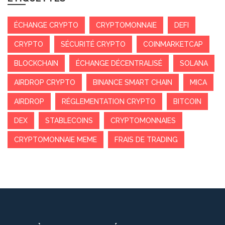
ÉCHANGE CRYPTO
CRYPTOMONNAIE
DEFI
CRYPTO
SÉCURITÉ CRYPTO
COINMARKETCAP
BLOCKCHAIN
ÉCHANGE DÉCENTRALISÉ
SOLANA
AIRDROP CRYPTO
BINANCE SMART CHAIN
MICA
AIRDROP
RÉGLEMENTATION CRYPTO
BITCOIN
DEX
STABLECOINS
CRYPTOMONNAIES
CRYPTOMONNAIE MEME
FRAIS DE TRADING