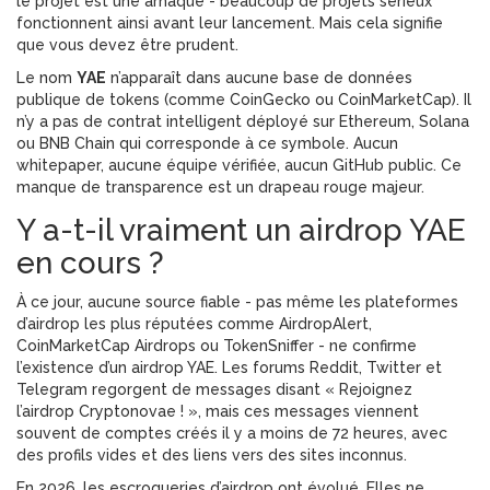
le projet est une arnaque - beaucoup de projets sérieux
fonctionnent ainsi avant leur lancement. Mais cela signifie
que vous devez être prudent.
Le nom
YAE
n’apparaît dans aucune base de données
publique de tokens (comme CoinGecko ou CoinMarketCap). Il
n’y a pas de contrat intelligent déployé sur Ethereum, Solana
ou BNB Chain qui corresponde à ce symbole. Aucun
whitepaper, aucune équipe vérifiée, aucun GitHub public. Ce
manque de transparence est un drapeau rouge majeur.
Y a-t-il vraiment un airdrop YAE
en cours ?
À ce jour, aucune source fiable - pas même les plateformes
d’airdrop les plus réputées comme AirdropAlert,
CoinMarketCap Airdrops ou TokenSniffer - ne confirme
l’existence d’un airdrop YAE. Les forums Reddit, Twitter et
Telegram regorgent de messages disant « Rejoignez
l’airdrop Cryptonovae ! », mais ces messages viennent
souvent de comptes créés il y a moins de 72 heures, avec
des profils vides et des liens vers des sites inconnus.
En 2026, les escroqueries d’airdrop ont évolué. Elles ne