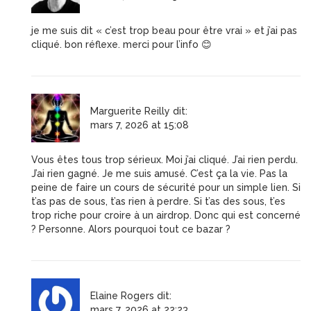
je me suis dit « c’est trop beau pour être vrai » et j’ai pas
cliqué. bon réflexe. merci pour l’info 😊
Marguerite Reilly
dit:
mars 7, 2026 at 15:08
Vous êtes tous trop sérieux. Moi j’ai cliqué. J’ai rien perdu.
J’ai rien gagné. Je me suis amusé. C’est ça la vie. Pas la
peine de faire un cours de sécurité pour un simple lien. Si
t’as pas de sous, t’as rien à perdre. Si t’as des sous, t’es
trop riche pour croire à un airdrop. Donc qui est concerné
? Personne. Alors pourquoi tout ce bazar ?
Elaine Rogers
dit:
mars 7, 2026 at 22:23