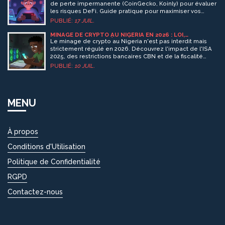
de perte impermanente (CoinGecko, Koinly) pour évaluer
les risques DeFi. Guide pratique pour maximiser vos
rendements de liquidité en 2026.
PUBLIÉ:
17 JUIL.
MINAGE DE CRYPTO AU NIGERIA EN 2026 : LOI,
RESTRICTIONS ET RÉALITÉ
Le minage de crypto au Nigeria n'est pas interdit mais
strictement régulé en 2026. Découvrez l'impact de l'ISA
2025, des restrictions bancaires CBN et de la fiscalité
NTAA sur les mineurs.
PUBLIÉ:
10 JUIL.
MENU
À propos
Conditions d'Utilisation
Politique de Confidentialité
RGPD
Contactez-nous