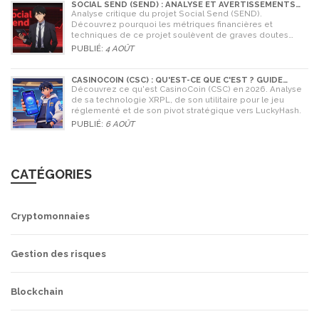
SOCIAL SEND (SEND) : ANALYSE ET AVERTISSEMENTS
CRITIQUES POUR 2026
Analyse critique du projet Social Send (SEND).
Découvrez pourquoi les métriques financières et
techniques de ce projet soulèvent de graves doutes
quant à sa légitimité en 2026.
PUBLIÉ:
4 AOÛT
CASINOCOIN (CSC) : QU'EST-CE QUE C'EST ? GUIDE
COMPLET, TOKENOMICS ET AVENIR EN 2026
Découvrez ce qu'est CasinoCoin (CSC) en 2026. Analyse
de sa technologie XRPL, de son utilitaire pour le jeu
réglementé et de son pivot stratégique vers LuckyHash.
PUBLIÉ:
6 AOÛT
CATÉGORIES
Cryptomonnaies
Gestion des risques
Blockchain