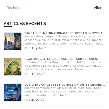
Aller!
ARTICLES RÉCENTS
SANCTIONS INTERNATIONALES ET CRYPTO EN SYRIE ET
CUBA : L'IMPACT MAJEUR DE 2025
Analyse des changements majeurs de 2025 : levée des
sanctions sur la Syrie et durcissement sur Cuba. Impact
direct sur les banques, le commerce et l'utilisation des
cryptomonnaies comme Bitcoin.
PUBLIÉ:
5 AOÛT
OGGIE (OGGIE) : LE GUIDE COMPLET SUR LE TOKEN
MEME DE LA GRENOUILLE
Découvrez tout sur Oggie (OGGIE), le token meme inspiré
de la grenouille de Robert Crumb. Analyse des risques,
guide d'achat et comparaison avec Pepe.
PUBLIÉ:
3 AOÛT
COINW EXCHANGE : TEST COMPLET, FRAIS ET SÉCURITÉ
EN 2026
Analyse complète de CoinW en 2026 : frais, sécurité et
copy trading. Découvrez si cette bourse crypto est
adaptée à votre profil de trader.
PUBLIÉ:
2 AOÛT