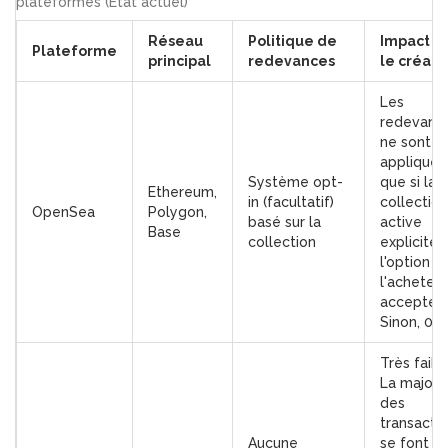
plateformes (État actuel)
Réseau
Politique de
Impact p
Plateforme
principal
redevances
le créate
Les
redevanc
ne sont
appliquée
Système opt-
que si la
Ethereum,
in (facultatif)
collection
OpenSea
Polygon,
basé sur la
active
Base
collection
explicite
l'option et
l'acheteur
accepte.
Sinon, 0 %
Très faibl
La majori
des
transacti
Aucune
se font s