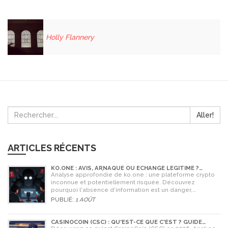
Holly Flannery
Aller!
ARTICLES RÉCENTS
KO.ONE : AVIS, ARNAQUE OU ÉCHANGE LÉGITIME ?
ANALYSE COMPLÈTE
Analyse approfondie de ko.one : une plateforme crypto
inconnue et potentiellement risquée. Découvrez
pourquoi l'absence d'information est un danger,
comparez avec Coinone et apprenez à vérifier la sécurité
PUBLIÉ:
1 AOÛT
de tout échange.
CASINOCOIN (CSC) : QU'EST-CE QUE C'EST ? GUIDE
COMPLET, TOKENOMICS ET AVENIR EN 2026