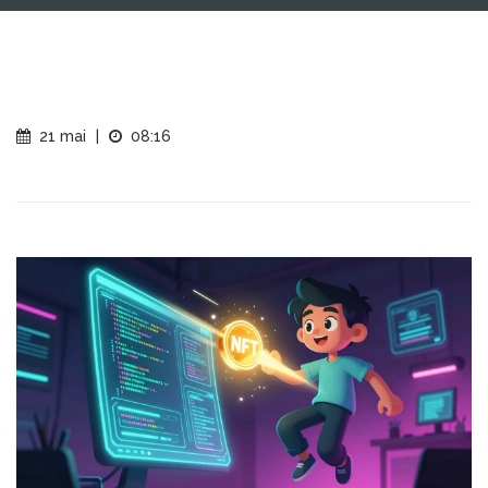
21 mai
|
08:16