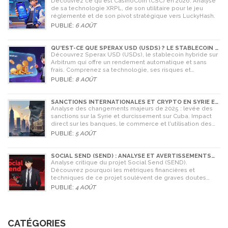
Découvrez ce qu'est CasinoCoin (CSC) en 2026. Analyse
de sa technologie XRPL, de son utilitaire pour le jeu
réglementé et de son pivot stratégique vers LuckyHash.
PUBLIÉ:
6 AOÛT
QU'EST-CE QUE SPERAX USD (USDS) ? LE STABLECOIN À
RENDEMENT AUTOMATIQUE
Découvrez Sperax USD (USDs), le stablecoin hybride sur
Arbitrum qui offre un rendement automatique et sans
frais. Comprenez sa technologie, ses risques et
comment l'utiliser en 2026.
PUBLIÉ:
8 AOÛT
SANCTIONS INTERNATIONALES ET CRYPTO EN SYRIE ET
CUBA : L'IMPACT MAJEUR DE 2025
Analyse des changements majeurs de 2025 : levée des
sanctions sur la Syrie et durcissement sur Cuba. Impact
direct sur les banques, le commerce et l'utilisation des
cryptomonnaies comme Bitcoin.
PUBLIÉ:
5 AOÛT
SOCIAL SEND (SEND) : ANALYSE ET AVERTISSEMENTS
CRITIQUES POUR 2026
Analyse critique du projet Social Send (SEND).
Découvrez pourquoi les métriques financières et
techniques de ce projet soulèvent de graves doutes
quant à sa légitimité en 2026.
PUBLIÉ:
4 AOÛT
CATÉGORIES