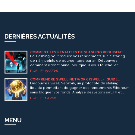
DERNIÈRES ACTUALITÉS
COMMENT LES PÉNALITÉS DE SLASHING RÉDUISENT
VOS RENDEMENTS SUR LE STAKING
Le slashing peut réduire vos rendements sur le staking
de 1 à 3 points de pourcentage par an. Découvrez
comment il fonctionne, pourquoi il vous touche, et
comment limiter les pertes sans devenir un expert
PUBLIÉ:
27 FÉVR.
technique.
COMPRENDRE SWELL NETWORK (SWELL) : GUIDE
COMPLET SUR LE JETON ET LE PROTOCOLE DE STAKING
Découvrez Swell Network, un protocole de staking
LIQUIDE
liquide permettant de gagner des rendements Ethereum
sans bloquer vos fonds. Analyse des jetons swETH et
SWELL.
PUBLIÉ:
1 AVRIL
MENU