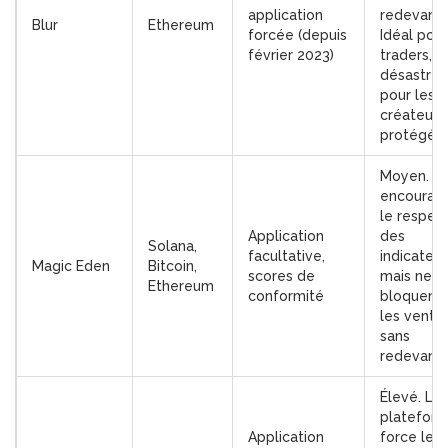
application
redevance
Blur
Ethereum
forcée (depuis
Idéal pour
février 2023)
traders,
désastreu
pour les
créateurs
protégés.
Moyen. Ils
encourag
le respect
Application
des
Solana,
facultative,
indicateur
Magic Eden
Bitcoin,
scores de
mais ne
Ethereum
conformité
bloquent 
les vente
sans
redevance
Élevé. La
platefor
Application
force le