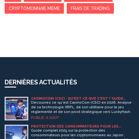
CRYPTOMONNAIE MEME
FRAIS DE TRADING
DERNIÈRES ACTUALITÉS
CASINOCOIN (CSC) : QU'EST-CE QUE C'EST ? GUIDE
COMPLET, TOKENOMICS ET AVENIR EN 2026
Découvrez ce qu'est CasinoCoin (CSC) en 2026. Analyse
de sa technologie XRPL, de son utilitaire pour le jeu
réglementé et de son pivot stratégique vers LuckyHash.
PUBLIÉ:
6 AOÛT
PROTECTION DES CONSOMMATEURS POUR LES
CRYPTOMONNAIES AU JAPON : GUIDE COMPLET 2025
Guide complet 2025 sur la protection des
consommateurs pour les cryptomonnaies au Japon :