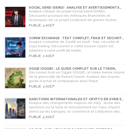
SOCIAL SEND (SEND) : ANALYSE ET AVERTISSEMENTS
CRITIQUES POUR 2026
Analyse critique du projet Social Send (SEND).
Découvrez pourquoi les métriques financières et
techniques de ce projet soulèvent de graves doutes
quant à sa légitimité en 2026.
PUBLIÉ:
4 AOÛT
COINW EXCHANGE : TEST COMPLET, FRAIS ET SÉCURITÉ
EN 2026
Analyse complète de CoinW en 2026 : frais, sécurité et
copy trading. Découvrez si cette bourse crypto est
adaptée à votre profil de trader.
PUBLIÉ:
2 AOÛT
OGGIE (OGGIE) : LE GUIDE COMPLET SUR LE TOKEN
MEME DE LA GRENOUILLE
Découvrez tout sur Oggie (OGGIE), le token meme inspiré
de la grenouille de Robert Crumb. Analyse des risques,
guide d'achat et comparaison avec Pepe.
PUBLIÉ:
3 AOÛT
SANCTIONS INTERNATIONALES ET CRYPTO EN SYRIE ET
CUBA : L'IMPACT MAJEUR DE 2025
Analyse des changements majeurs de 2025 : levée des
sanctions sur la Syrie et durcissement sur Cuba. Impact
direct sur les banques, le commerce et l'utilisation des
cryptomonnaies comme Bitcoin.
PUBLIÉ:
5 AOÛT