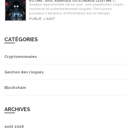
KO.ONE : AVIS, ARNAQUE OU ÉCHANGE LÉGITIME ?
ANALYSE COMPLÈTE
Analyse approfondie de ko.one : une plateforme crypto
inconnue et potentiellement risquée. Découvrez
pourquoi l'absence d'information est un danger,
comparez avec Coinone et apprenez à vérifier la sécurité
PUBLIÉ:
1 AOÛT
de tout échange.
CATÉGORIES
Cryptomonnaies
Gestion des risques
Blockchain
ARCHIVES
août 2026