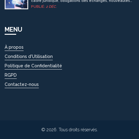
cadre juridique, obligations des échanges, nouveautés
du PSA, checklist pratique et perspectives futures.
PUBLIÉ:
2 DÉC.
MENU
À propos
Conditions d'Utilisation
Politique de Confidentialité
RGPD
Contactez-nous
© 2026. Tous droits réservés.