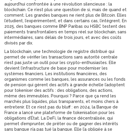
aujourd’hui confrontée à une révolution silencieuse : la
blockchain
.
Ce n’est plus une question de si, mais de quand et
comment. Les grandes banques ne rient plus de Bitcoin. Elles
l’étudient, l’expérimentent, et dans certains cas, l’intègrent. En
2025, des banques comme BNP Paribas ou HSBC testent des
paiements transfrontaliers en temps réel sur blockchain, sans
intermédiaires, sans délais de trois jours, et avec des coûts
divisés par dix.
La
blockchain
,
une technologie de registre distribué qui
permet de vérifier les transactions sans autorité centrale
n’est pas juste un outil pour les crypto-enthusiastes. Elle
devient l’infrastructure de base pour moderniser les
systèmes financiers. Les
institutions financières
,
des
organismes comme les banques, les assurances ou les fonds
de pension qui gèrent des actifs à grande échelle
l’adoptent
pour tokeniser des actifs : des obligations, des actions,
même des immeubles. Pourquoi ? Parce que ça rend les
marchés plus liquides, plus transparents, et moins chers à
entretenir. Et ce n’est pas du bluff : en 2024, la Banque de
France a lancé une plateforme de tokenisation pour les
obligations d’État. La
DeFi
,
la finance décentralisée, qui
permet d’emprunter, de prêter ou de gagner des intérêts
sans banque
n’a pas tué la banque. Elle l’a obligée à se