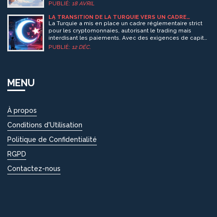
PUBLIÉ:
18 AVRIL
LA TRANSITION DE LA TURQUIE VERS UN CADRE
RÉGLEMENTAIRE COMPLET POUR LES
La Turquie a mis en place un cadre réglementaire strict
CRYPTOMONNAIES
pour les cryptomonnaies, autorisant le trading mais
interdisant les paiements. Avec des exigences de capital
élevées et des pouvoirs étendus pour MASAK, le pays
PUBLIÉ:
12 DÉC.
contrôle activement le secteur tout en luttant contre les
plateformes non licenciées.
MENU
À propos
Conditions d'Utilisation
Politique de Confidentialité
RGPD
Contactez-nous