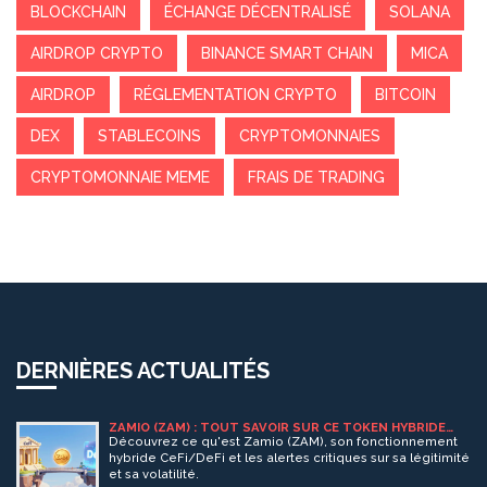
BLOCKCHAIN
ÉCHANGE DÉCENTRALISÉ
SOLANA
AIRDROP CRYPTO
BINANCE SMART CHAIN
MICA
AIRDROP
RÉGLEMENTATION CRYPTO
BITCOIN
DEX
STABLECOINS
CRYPTOMONNAIES
CRYPTOMONNAIE MEME
FRAIS DE TRADING
DERNIÈRES ACTUALITÉS
ZAMIO (ZAM) : TOUT SAVOIR SUR CE TOKEN HYBRIDE
CEFI ET DEFI
Découvrez ce qu'est Zamio (ZAM), son fonctionnement
hybride CeFi/DeFi et les alertes critiques sur sa légitimité
et sa volatilité.