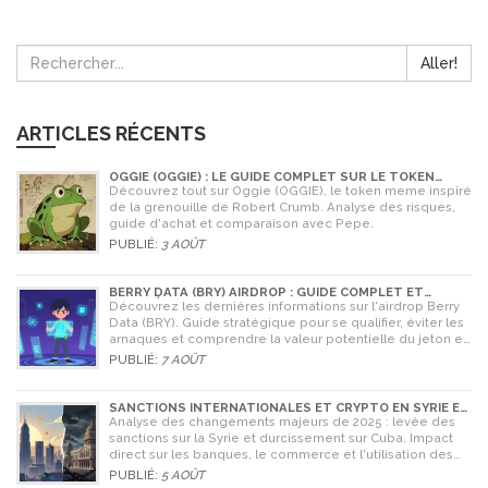
Aller!
ARTICLES RÉCENTS
OGGIE (OGGIE) : LE GUIDE COMPLET SUR LE TOKEN
MEME DE LA GRENOUILLE
Découvrez tout sur Oggie (OGGIE), le token meme inspiré
de la grenouille de Robert Crumb. Analyse des risques,
guide d'achat et comparaison avec Pepe.
PUBLIÉ:
3 AOÛT
BERRY DATA (BRY) AIRDROP : GUIDE COMPLET ET
STRATÉGIES POUR NE RIEN RATER
Découvrez les dernières informations sur l'airdrop Berry
Data (BRY). Guide stratégique pour se qualifier, éviter les
arnaques et comprendre la valeur potentielle du jeton en
2026.
PUBLIÉ:
7 AOÛT
SANCTIONS INTERNATIONALES ET CRYPTO EN SYRIE ET
CUBA : L'IMPACT MAJEUR DE 2025
Analyse des changements majeurs de 2025 : levée des
sanctions sur la Syrie et durcissement sur Cuba. Impact
direct sur les banques, le commerce et l'utilisation des
cryptomonnaies comme Bitcoin.
PUBLIÉ:
5 AOÛT