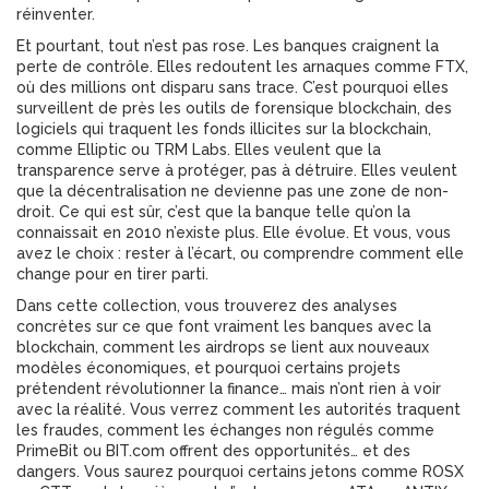
réinventer.
Et pourtant, tout n’est pas rose. Les banques craignent la
perte de contrôle. Elles redoutent les arnaques comme FTX,
où des millions ont disparu sans trace. C’est pourquoi elles
surveillent de près les outils de
forensique blockchain
,
des
logiciels qui traquent les fonds illicites sur la blockchain,
comme Elliptic ou TRM Labs
. Elles veulent que la
transparence serve à protéger, pas à détruire. Elles veulent
que la décentralisation ne devienne pas une zone de non-
droit. Ce qui est sûr, c’est que la banque telle qu’on la
connaissait en 2010 n’existe plus. Elle évolue. Et vous, vous
avez le choix : rester à l’écart, ou comprendre comment elle
change pour en tirer parti.
Dans cette collection, vous trouverez des analyses
concrètes sur ce que font vraiment les banques avec la
blockchain, comment les airdrops se lient aux nouveaux
modèles économiques, et pourquoi certains projets
prétendent révolutionner la finance… mais n’ont rien à voir
avec la réalité. Vous verrez comment les autorités traquent
les fraudes, comment les échanges non régulés comme
PrimeBit ou BIT.com offrent des opportunités… et des
dangers. Vous saurez pourquoi certains jetons comme ROSX