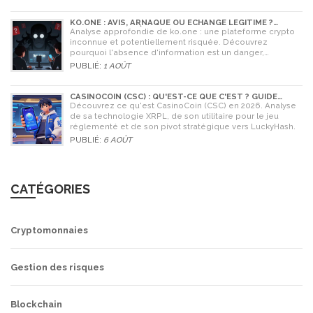
KO.ONE : AVIS, ARNAQUE OU ÉCHANGE LÉGITIME ?
ANALYSE COMPLÈTE
Analyse approfondie de ko.one : une plateforme crypto
inconnue et potentiellement risquée. Découvrez
pourquoi l'absence d'information est un danger,
comparez avec Coinone et apprenez à vérifier la sécurité
PUBLIÉ:
1 AOÛT
de tout échange.
CASINOCOIN (CSC) : QU'EST-CE QUE C'EST ? GUIDE
COMPLET, TOKENOMICS ET AVENIR EN 2026
Découvrez ce qu'est CasinoCoin (CSC) en 2026. Analyse
de sa technologie XRPL, de son utilitaire pour le jeu
réglementé et de son pivot stratégique vers LuckyHash.
PUBLIÉ:
6 AOÛT
CATÉGORIES
Cryptomonnaies
Gestion des risques
Blockchain