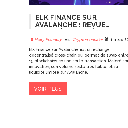
ELK FINANCE SUR
AVALANCHE : REVUE
COMPLÈTE DE L'ÉCHANGE
DÉCENTRALISÉ CROSS-
Holly Flannery
en:
Cryptomonnaies
1 mars 202
CHAIN
Elk Finance sur Avalanche est un échange
décentralisé cross-chain qui permet de swap entr
15 blockchains en une seule transaction. Malgré so
innovation, son volume reste très faible, et sa
liquidité limitée sur Avalanche.
VOIR PLUS