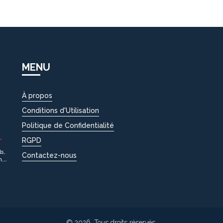
MENU
À propos
S
Conditions d'Utilisation
Politique de Confidentialité
RGPD
ls,
Contactez-nous
n,
© 2026. Tous droits réservés.