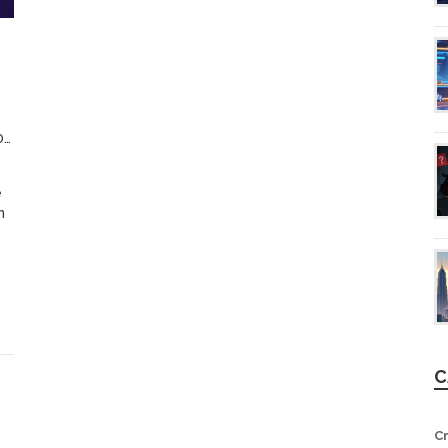
6
e
n
C
C