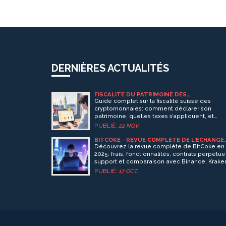
DERNIÈRES ACTUALITÉS
FISCALITÉ DU PATRIMOINE DES
CRYPTOMONNAIES EN SUISSE : CE QUE VOU
Guide complet sur la fiscalité suisse des
DEVEZ SAVOIR
cryptomonnaies: comment déclarer son
patrimoine, quelles taxes s’appliquent, et
quelles stratégies d’optimisation choisir.
PUBLIÉ:
22 NOV.
BITCOKE - REVUE COMPLÈTE DE L'ÉCHANGE
CRYPTO 2025
Découvrez la revue complète de BitCoke en
2025: frais, fonctionnalités, contrats perpétue
support et comparaison avec Binance, Krake
Bybit.
PUBLIÉ:
17 OCT.