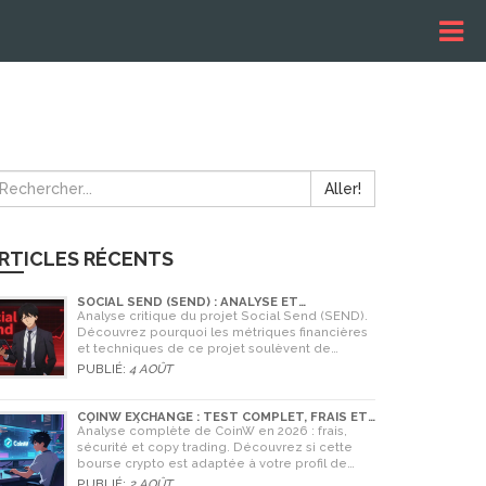
Aller!
RTICLES RÉCENTS
SOCIAL SEND (SEND) : ANALYSE ET
AVERTISSEMENTS CRITIQUES POUR 2026
Analyse critique du projet Social Send (SEND).
Découvrez pourquoi les métriques financières
et techniques de ce projet soulèvent de
graves doutes quant à sa légitimité en 2026.
PUBLIÉ:
4 AOÛT
COINW EXCHANGE : TEST COMPLET, FRAIS ET
SÉCURITÉ EN 2026
Analyse complète de CoinW en 2026 : frais,
sécurité et copy trading. Découvrez si cette
bourse crypto est adaptée à votre profil de
trader.
PUBLIÉ:
2 AOÛT