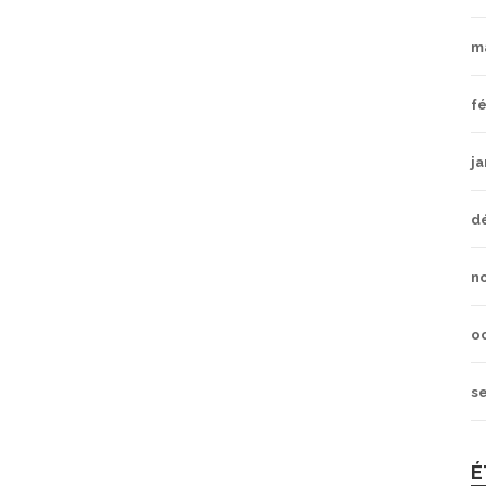
m
fé
ja
d
n
o
s
É