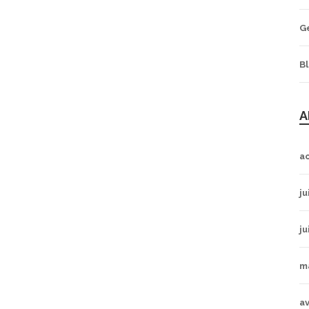
G
B
A
a
ju
ju
m
av