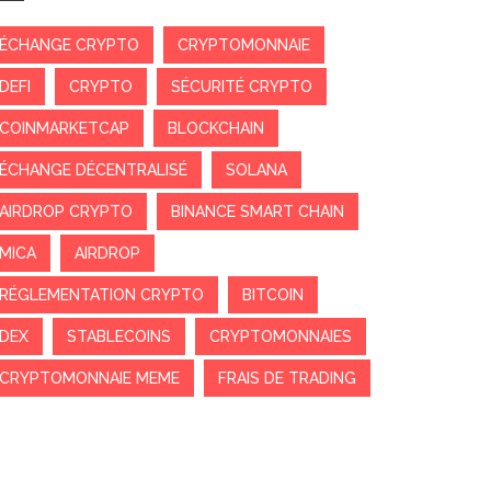
ÉCHANGE CRYPTO
CRYPTOMONNAIE
DEFI
CRYPTO
SÉCURITÉ CRYPTO
COINMARKETCAP
BLOCKCHAIN
ÉCHANGE DÉCENTRALISÉ
SOLANA
AIRDROP CRYPTO
BINANCE SMART CHAIN
MICA
AIRDROP
RÉGLEMENTATION CRYPTO
BITCOIN
DEX
STABLECOINS
CRYPTOMONNAIES
CRYPTOMONNAIE MEME
FRAIS DE TRADING