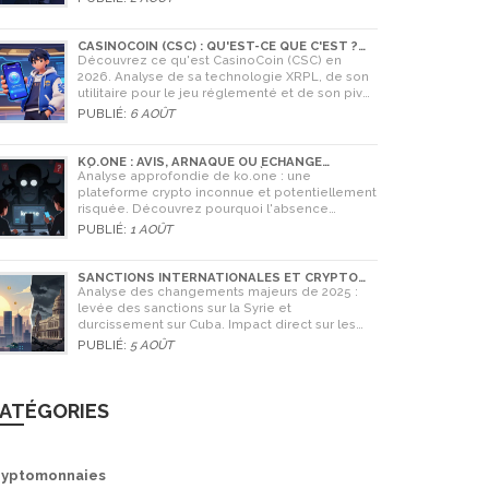
CASINOCOIN (CSC) : QU'EST-CE QUE C'EST ?
GUIDE COMPLET, TOKENOMICS ET AVENIR EN
Découvrez ce qu'est CasinoCoin (CSC) en
2026
2026. Analyse de sa technologie XRPL, de son
utilitaire pour le jeu réglementé et de son pivot
stratégique vers LuckyHash.
PUBLIÉ:
6 AOÛT
KO.ONE : AVIS, ARNAQUE OU ÉCHANGE
LÉGITIME ? ANALYSE COMPLÈTE
Analyse approfondie de ko.one : une
plateforme crypto inconnue et potentiellement
risquée. Découvrez pourquoi l'absence
d'information est un danger, comparez avec
PUBLIÉ:
1 AOÛT
Coinone et apprenez à vérifier la sécurité de
tout échange.
SANCTIONS INTERNATIONALES ET CRYPTO
EN SYRIE ET CUBA : L'IMPACT MAJEUR DE 2025
Analyse des changements majeurs de 2025 :
levée des sanctions sur la Syrie et
durcissement sur Cuba. Impact direct sur les
banques, le commerce et l'utilisation des
PUBLIÉ:
5 AOÛT
cryptomonnaies comme Bitcoin.
ATÉGORIES
ryptomonnaies