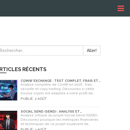
Aller!
RTICLES RÉCENTS
COINW EXCHANGE : TEST COMPLET, FRAIS ET
SÉCURITÉ EN 2026
Analyse complète de CoinW en 2026 : frais,
sécurité et copy trading. Découvrez si cette
bourse crypto est adaptée à votre profil de
trader.
PUBLIÉ:
2 AOÛT
SOCIAL SEND (SEND) : ANALYSE ET
AVERTISSEMENTS CRITIQUES POUR 2026
Analyse critique du projet Social Send (SEND).
Découvrez pourquoi les métriques financières
et techniques de ce projet soulèvent de
graves doutes quant à sa légitimité en 2026.
PUBLIÉ:
4 AOÛT