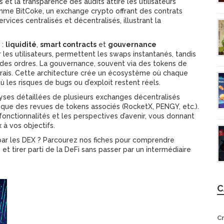
s et la transparence des audits
attire les utilisateurs
comme
BitCoke
,
un exchange crypto offrant des contrats
vices centralisés et décentralisés, illustrant la
 :
liquidité
,
smart contracts
et
gouvernance
ar les utilisateurs, permettent les swaps instantanés, tandis
e des ordres. La gouvernance, souvent via des tokens de
rais. Cette architecture crée un écosystème où chaque
 les risques de bugs ou d’exploit restent réels.
alyses détaillées de plusieurs exchanges décentralisés
que des revues de tokens associés (RocketX, PENGY, etc.).
s fonctionnalités et les perspectives d’avenir, vous donnant
 à vos objectifs.
s par les DEX ? Parcourez nos fiches pour comprendre
t tirer parti de la DeFi sans passer par un intermédiaire
C
C