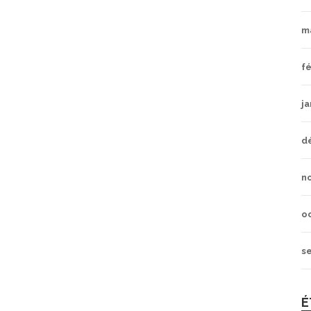
m
fé
ja
d
n
o
s
É