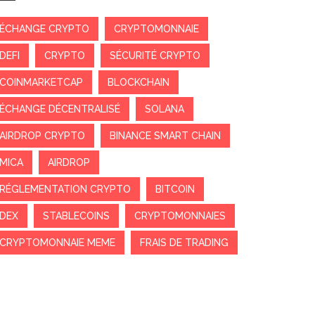
ÉCHANGE CRYPTO
CRYPTOMONNAIE
DEFI
CRYPTO
SÉCURITÉ CRYPTO
COINMARKETCAP
BLOCKCHAIN
ÉCHANGE DÉCENTRALISÉ
SOLANA
AIRDROP CRYPTO
BINANCE SMART CHAIN
MICA
AIRDROP
RÉGLEMENTATION CRYPTO
BITCOIN
DEX
STABLECOINS
CRYPTOMONNAIES
CRYPTOMONNAIE MEME
FRAIS DE TRADING