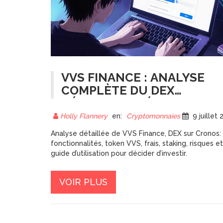
VVS FINANCE : ANALYSE
COMPLÈTE DU DEX
DÉCENTRALISÉ SUR
CRONOS
Holly Flannery
en:
Cryptomonnaies
9 juillet 202
Analyse détaillée de VVS Finance, DEX sur Cronos:
fonctionnalités, token VVS, frais, staking, risques et
guide d’utilisation pour décider d’investir.
VOIR PLUS