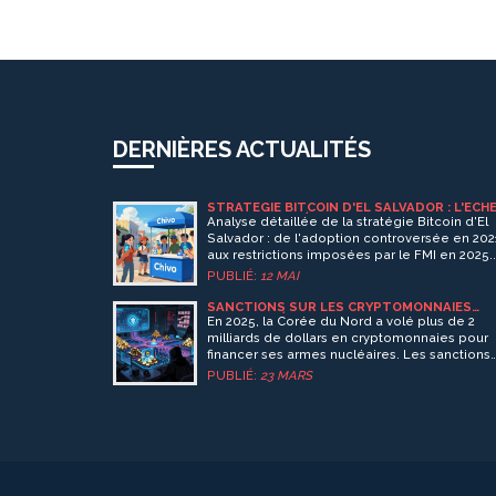
DERNIÈRES ACTUALITÉS
STRATÉGIE BITCOIN D'EL SALVADOR : L'ÉCH
DU MONNAIE LÉGALE ET LES NOUVELLES
Analyse détaillée de la stratégie Bitcoin d'El
RESTRICTIONS
Salvador : de l'adoption controversée en 202
aux restrictions imposées par le FMI en 2025.
Découvrez pourquoi le statut de monnaie
PUBLIÉ:
12 MAI
légale a été abandonné.
SANCTIONS SUR LES CRYPTOMONNAIES
NORD-CORÉENNES ET ADRESSES DE
En 2025, la Corée du Nord a volé plus de 2
PORTEFEUILLES SANCTIONNÉES
milliards de dollars en cryptomonnaies pour
financer ses armes nucléaires. Les sanctions
internationales ciblent les portefeuilles et les
PUBLIÉ:
23 MARS
réseaux utilisés, mais les pirates s'adaptent
rapidement. Comment ça marche ? Et pourq
ça ne suffit pas.