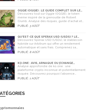
OGGIE (OGGIE) : LE GUIDE COMPLET SUR LE
TOKEN MEME DE LA GRENOUILLE
Découvrez tout sur Oggie (OGGIE), le token
meme inspiré de la grenouille de Robert
Crumb. Analyse des risques, guide d'achat et
comparaison avec Pepe.
PUBLIÉ:
3 AOÛT
QU'EST-CE QUE SPERAX USD (USDS) ? LE
STABLECOIN À RENDEMENT AUTOMATIQUE
Découvrez Sperax USD (USDs), le stablecoin
hybride sur Arbitrum qui offre un rendement
automatique et sans frais. Comprenez sa
technologie, ses risques et comment l'utiliser
PUBLIÉ:
8 AOÛT
en 2026.
KO.ONE : AVIS, ARNAQUE OU ÉCHANGE
LÉGITIME ? ANALYSE COMPLÈTE
Analyse approfondie de ko.one : une
plateforme crypto inconnue et potentiellement
risquée. Découvrez pourquoi l'absence
d'information est un danger, comparez avec
PUBLIÉ:
1 AOÛT
Coinone et apprenez à vérifier la sécurité de
tout échange.
ATÉGORIES
ryptomonnaies