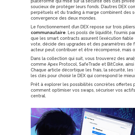
plateforme qui mise sur la sécurité des clés privée
soucieux de protéger leurs fonds. D’autres DEX 
perpétuels et du trading à marge
combinent des ser
convergence des deux mondes.
Le fonctionnement d’un DEX repose sur trois piliers
communautaire
. Les pools de liquidité, fournis p
que les smart contracts assurent l’exécution fiabl
vote, décide des upgrades et des paramètres de f
acteur peut contribuer et être récompensé, mais où
Dans la collection qui suit, vous trouverez des an
comme Apex Protocol, SafeTrade et BitCoke, ainsi 
Chaque article décortique les frais, la sécurité, le
les clés pour choisir le DEX qui correspond le mieux
Prêt à explorer les possibilités concrètes offerte
comment optimiser vos swaps, sécuriser vos actifs e
central.