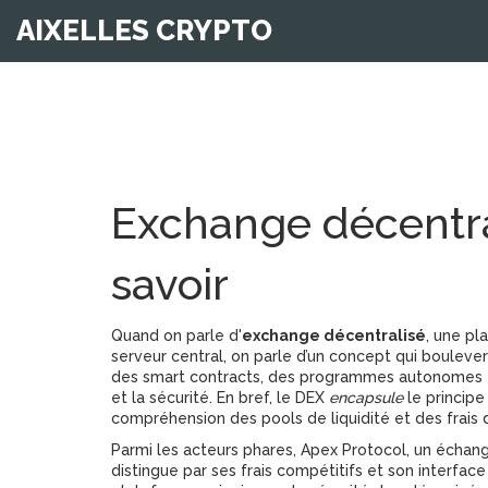
AIXELLES CRYPTO
Exchange décentrali
savoir
Quand on parle d'
exchange décentralisé
,
une pla
serveur central
, on parle d’un concept qui boulevers
des
smart contracts
,
des programmes autonomes ex
et la sécurité. En bref, le DEX
encapsule
le principe
compréhension des pools de liquidité et des frais 
Parmi les acteurs phares,
Apex Protocol
,
un échang
distingue par ses frais compétitifs et son interfac