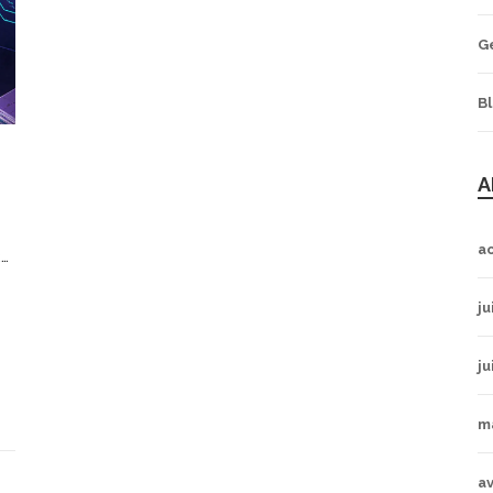
G
B
A
a
5
ju
ju
m
av