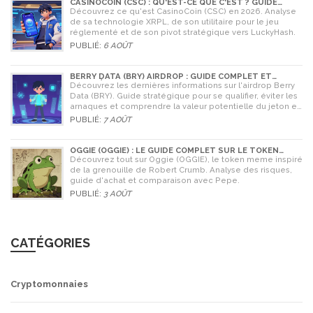
CASINOCOIN (CSC) : QU'EST-CE QUE C'EST ? GUIDE
COMPLET, TOKENOMICS ET AVENIR EN 2026
Découvrez ce qu'est CasinoCoin (CSC) en 2026. Analyse
de sa technologie XRPL, de son utilitaire pour le jeu
réglementé et de son pivot stratégique vers LuckyHash.
PUBLIÉ:
6 AOÛT
BERRY DATA (BRY) AIRDROP : GUIDE COMPLET ET
STRATÉGIES POUR NE RIEN RATER
Découvrez les dernières informations sur l'airdrop Berry
Data (BRY). Guide stratégique pour se qualifier, éviter les
arnaques et comprendre la valeur potentielle du jeton en
2026.
PUBLIÉ:
7 AOÛT
OGGIE (OGGIE) : LE GUIDE COMPLET SUR LE TOKEN
MEME DE LA GRENOUILLE
Découvrez tout sur Oggie (OGGIE), le token meme inspiré
de la grenouille de Robert Crumb. Analyse des risques,
guide d'achat et comparaison avec Pepe.
PUBLIÉ:
3 AOÛT
CATÉGORIES
Cryptomonnaies