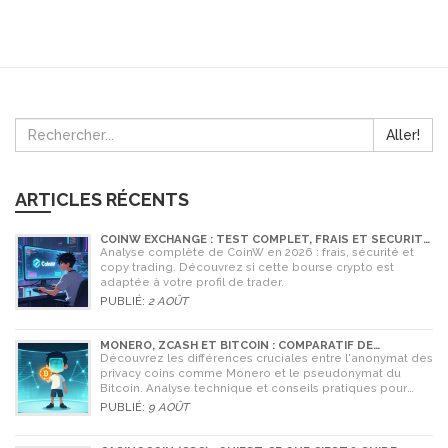
Aller!
ARTICLES RÉCENTS
COINW EXCHANGE : TEST COMPLET, FRAIS ET SÉCURITÉ
EN 2026
Analyse complète de CoinW en 2026 : frais, sécurité et
copy trading. Découvrez si cette bourse crypto est
adaptée à votre profil de trader.
PUBLIÉ:
2 AOÛT
MONERO, ZCASH ET BITCOIN : COMPARATIF DE
L'ANONYMAT EN 2026
Découvrez les différences cruciales entre l'anonymat des
privacy coins comme Monero et le pseudonymat du
Bitcoin. Analyse technique et conseils pratiques pour
2026.
PUBLIÉ:
9 AOÛT