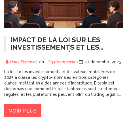
IMPACT DE LA LOI SUR LES
INVESTISSEMENTS ET LES
VALEURS MOBILIÈRES DE 2025
SUR LE TRADING DE CRYPTO-
Holly Flannery
en:
Cryptomonnaies
27 décembre 2025
MONNAIES
La loi sur les investissements et les valeurs mobilières de
2025 a classé les crypto-monnaies en trois catégories
claires, mettant fin à des années d'incertitude. Bitcoin est
désormais une commodité, les stablecoins sont strictement
régulés, et les plateformes peuvent offrir du trading légal. Le
trading est plus sûr, mais moins accessible pour les petits
acteurs.
VOIR PLUS