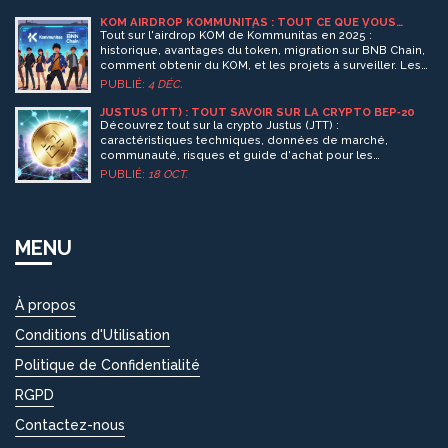
KOM AIRDROP KOMMUNITAS : TOUT CE QUE VOUS
DEVEZ SAVOIR SUR LES RÉCOMPENSES, LES ÉTAPES ET
Tout sur l'airdrop KOM de Kommunitas en 2025 :
LES MISES À JOUR 2025
historique, avantages du token, migration sur BNB Chain,
comment obtenir du KOM, et les projets à surveiller. Les
airdrops gratuits sont terminés, mais les opportunités
PUBLIÉ:
4 DÉC.
restent réelles.
JUSTUS (JTT) : TOUT SAVOIR SUR LA CRYPTO BEP‑20
Découvrez tout sur la crypto Justus (JTT) :
caractéristiques techniques, données de marché,
communauté, risques et guide d'achat pour les
investisseurs.
PUBLIÉ:
18 OCT.
MENU
À propos
Conditions d'Utilisation
Politique de Confidentialité
RGPD
Contactez-nous