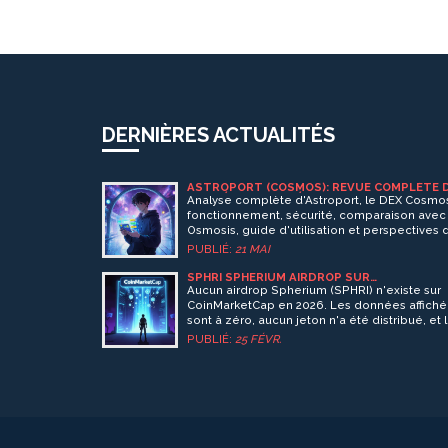
DERNIÈRES ACTUALITÉS
ASTROPORT (COSMOS): REVUE COMPLÈTE 
DEX DÉCENTRALISÉ
Analyse complète d'Astroport, le DEX Cosmos
fonctionnement, sécurité, comparaison avec
Osmosis, guide d'utilisation et perspectives 
token ASTRO.
PUBLIÉ:
21 MAI
SPHRI SPHERIUM AIRDROP SUR
COINMARKETCAP : TOUT CE QUE VOUS DEV
Aucun airdrop Spherium (SPHRI) n'existe sur
SAVOIR EN 2026
CoinMarketCap en 2026. Les données affich
sont à zéro, aucun jeton n'a été distribué, et 
promesses de la plateforme restent non
PUBLIÉ:
25 FÉVR.
vérifiées. Découvrez pourquoi ce projet est 
mirage.