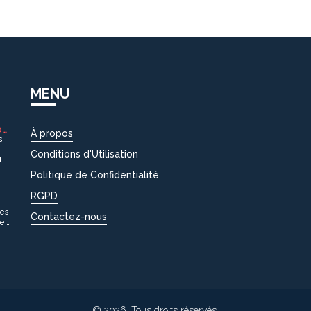
MENU
DU
À propos
 :
Conditions d'Utilisation
du
Politique de Confidentialité
RGPD
EZ
ées
Contactez-nous
les
un
© 2026. Tous droits réservés.