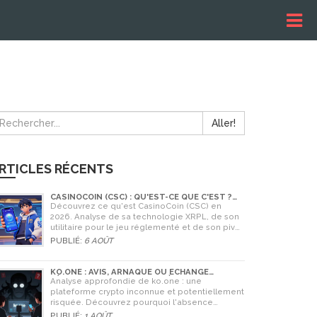
Aller!
RTICLES RÉCENTS
CASINOCOIN (CSC) : QU'EST-CE QUE C'EST ?
GUIDE COMPLET, TOKENOMICS ET AVENIR EN
Découvrez ce qu'est CasinoCoin (CSC) en
2026
2026. Analyse de sa technologie XRPL, de son
utilitaire pour le jeu réglementé et de son pivot
stratégique vers LuckyHash.
PUBLIÉ:
6 AOÛT
KO.ONE : AVIS, ARNAQUE OU ÉCHANGE
LÉGITIME ? ANALYSE COMPLÈTE
Analyse approfondie de ko.one : une
plateforme crypto inconnue et potentiellement
risquée. Découvrez pourquoi l'absence
d'information est un danger, comparez avec
PUBLIÉ:
1 AOÛT