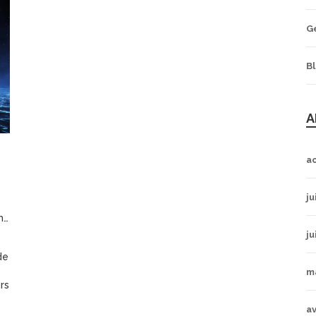
G
B
A
a
ju
25
ju
e
de
m
rs
av