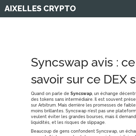
AIXELLES CRYPTO
Syncswap avis : ce 
savoir sur ce DEX 
Quand on parle de
Syncswap
,
un échange décentra
des tokens sans intermédiaire
. Il est souvent pré
sur Arbitrum. Mais derrière les promesses de faible
moins brillantes.
Syncswap n’est pas une plateforme 
veulent éviter les grandes bourses, mais il dema
liquidités, et les risques de slippage.
Beaucoup de gens confondent
Syncswap
,
un échan