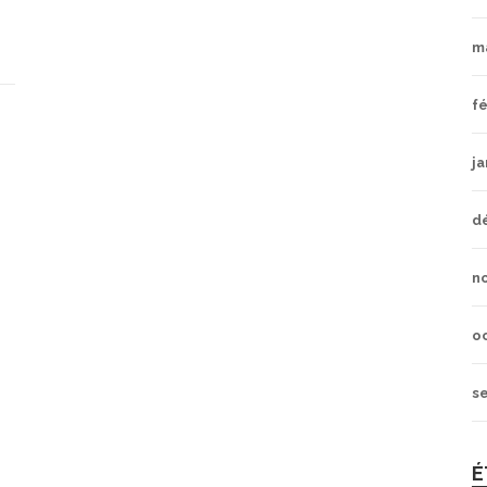
m
fé
ja
d
n
o
s
É