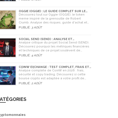
Coinone et apprenez à vérifier la sécurité de
tout échange.
OGGIE (OGGIE) : LE GUIDE COMPLET SUR LE
TOKEN MEME DE LA GRENOUILLE
Découvrez tout sur Oggie (OGGIE), le token
meme inspiré de la grenouille de Robert
Crumb. Analyse des risques, guide d'achat et
comparaison avec Pepe.
PUBLIÉ:
3 AOÛT
SOCIAL SEND (SEND) : ANALYSE ET
AVERTISSEMENTS CRITIQUES POUR 2026
Analyse critique du projet Social Send (SEND).
Découvrez pourquoi les métriques financières
et techniques de ce projet soulèvent de
graves doutes quant à sa légitimité en 2026.
PUBLIÉ:
4 AOÛT
COINW EXCHANGE : TEST COMPLET, FRAIS ET
SÉCURITÉ EN 2026
Analyse complète de CoinW en 2026 : frais,
sécurité et copy trading. Découvrez si cette
bourse crypto est adaptée à votre profil de
trader.
PUBLIÉ:
2 AOÛT
ATÉGORIES
ryptomonnaies