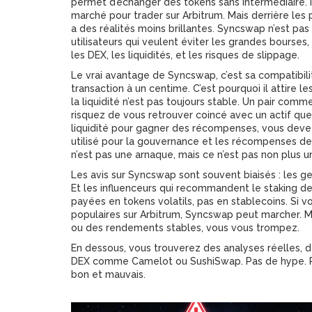
permet d’échanger des tokens sans intermédiaire
.
marché pour trader sur Arbitrum. Mais derrière les
a des réalités moins brillantes.
Syncswap n’est pas 
utilisateurs qui veulent éviter les grandes bour
les DEX, les liquidités, et les risques de slippage.
Le vrai avantage de Syncswap, c’est sa compatibilit
transaction à un centime. C’est pourquoi il attire l
la liquidité n’est pas toujours stable. Un pair co
risquez de vous retrouver coincé avec un actif que 
liquidité pour gagner des récompenses, vous deve
utilisé pour la gouvernance et les récompenses de 
n’est pas une arnaque, mais ce n’est pas non plus 
Les avis sur Syncswap sont souvent biaisés : les ge
Et les influenceurs qui recommandent le staking d
payées en tokens volatils, pas en stablecoins. Si 
populaires sur Arbitrum, Syncswap peut marcher. Ma
ou des rendements stables, vous vous trompez.
En dessous, vous trouverez des analyses réelles, d
DEX comme Camelot ou SushiSwap. Pas de hype. Pa
bon et mauvais.