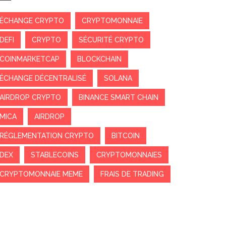
ÉCHANGE CRYPTO
CRYPTOMONNAIE
DEFI
CRYPTO
SÉCURITÉ CRYPTO
COINMARKETCAP
BLOCKCHAIN
ÉCHANGE DÉCENTRALISÉ
SOLANA
AIRDROP CRYPTO
BINANCE SMART CHAIN
MICA
AIRDROP
RÉGLEMENTATION CRYPTO
BITCOIN
DEX
STABLECOINS
CRYPTOMONNAIES
CRYPTOMONNAIE MEME
FRAIS DE TRADING