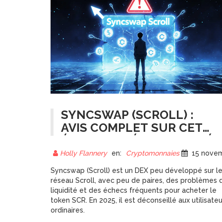
SYNCSWAP (SCROLL) :
AVIS COMPLET SUR CET
ÉCHANGE DÉCENTRALISÉ
PEU CONNU EN 2025
Holly Flannery
en:
Cryptomonnaies
15 novembre 20
Syncswap (Scroll) est un DEX peu développé sur l
réseau Scroll, avec peu de paires, des problèmes 
liquidité et des échecs fréquents pour acheter le
token SCR. En 2025, il est déconseillé aux utilisateu
ordinaires.