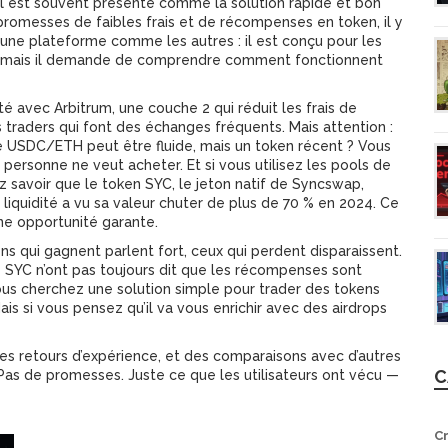
 Il est souvent présenté comme la solution rapide et bon
 promesses de faibles frais et de récompenses en token, il y
une plateforme comme les autres : il est conçu pour les
ses, mais il demande de comprendre comment fonctionnent
é avec Arbitrum, une couche 2 qui réduit les frais de
es traders qui font des échanges fréquents. Mais attention :
mme USDC/ETH peut être fluide, mais un token récent ? Vous
personne ne veut acheter. Et si vous utilisez les pools de
z savoir que le
token SYC
,
le jeton natif de Syncswap,
liquidité
a vu sa valeur chuter de plus de 70 % en 2024. Ce
une opportunité garante.
ns qui gagnent parlent fort, ceux qui perdent disparaissent.
e SYC n’ont pas toujours dit que les récompenses sont
vous cherchez une solution simple pour trader des tokens
is si vous pensez qu’il va vous enrichir avec des airdrops
es retours d’expérience, et des comparaisons avec d’autres
C
s de promesses. Juste ce que les utilisateurs ont vécu —
C